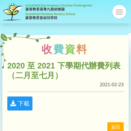
基
res
督
教
收
費
資
料
恩
2020 至 2021 下學期代辦費列表
苗
（二月至七月）
幼
2021-02-23
稚
下載
園
返回