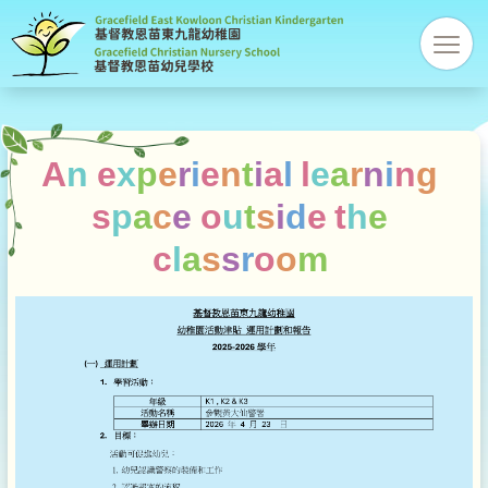
Gracefi
res
Christi
Kinder
A
n
e
x
p
e
r
i
e
n
t
i
a
l
l
e
a
r
n
i
n
g
s
p
a
c
e
o
u
t
s
i
d
e
t
h
e
c
l
a
s
s
r
o
o
m